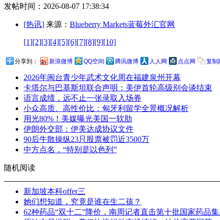
发帖时间：2026-08-07 17:38:34
[热讯]
来源：
Blueberry Markets蓝莓外汇官网
[1]
[2]
[3]
[4]
[5]
[6]
[7]
[8]
[9]
[10]
分享到：
新浪微博
QQ空间
腾讯微博
人人网
点点网
复制
2026年闽台青少年武术文化周在福建泉州开幕
卡塔尔与巴基斯坦联合声明：美伊首轮高级别会谈结束
语言成绩，远不止一张录取入场券
小众高质、高性价比：匈牙利留学全景概况解析
用光80%！美媒曝光美国一软肋
伊朗外交部：伊美达成协议文件
90后牛散操纵23只股票被罚近3500万
中方点名，“特别是以色列”
随机阅读
新加坡本科offer三
她们想知道，究竟是谁在生二孩？
62种药品“双十二”降价，南周记者直击第十批国家药品