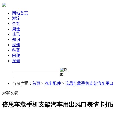
网站首页
潮流
全览
聚焦
热讯
知识
娱趣
科普
闲趣
探知
当前位置：
首页
>
汽车配件
>
倍思车载手机支架汽车用出
游客发表
倍思车载手机支架汽车用出风口表情卡扣式