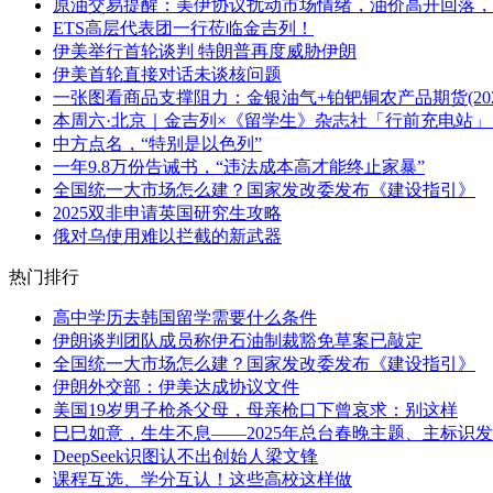
原油交易提醒：美伊协议扰动市场情绪，油价高开回落，
ETS高层代表团一行莅临金吉列！
伊美举行首轮谈判 特朗普再度威胁伊朗
伊美首轮直接对话未谈核问题
一张图看商品支撑阻力：金银油气+铂钯铜农产品期货(2026
本周六·北京｜金吉列×《留学生》杂志社「行前充电站
中方点名，“特别是以色列”
一年9.8万份告诫书，“违法成本高才能终止家暴”
全国统一大市场怎么建？国家发改委发布《建设指引》
2025双非申请英国研究生攻略
俄对乌使用难以拦截的新武器
热门排行
高中学历去韩国留学需要什么条件
伊朗谈判团队成员称伊石油制裁豁免草案已敲定
全国统一大市场怎么建？国家发改委发布《建设指引》
伊朗外交部：伊美达成协议文件
美国19岁男子枪杀父母，母亲枪口下曾哀求：别这样
巳巳如意，生生不息——2025年总台春晚主题、主标识
DeepSeek识图认不出创始人梁文锋
课程互选、学分互认！这些高校这样做