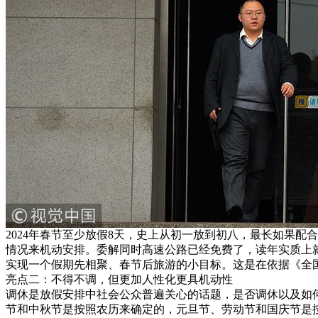
2024年春节至少放假8天，史上从初一放到初八，最长如果
情况来机动安排。委解同时高速公路已经免费了，读年
实质上
实现一个假期先相聚、春节后旅游的小目标。这是在依据《全
亮点二：不得不调，但更加人性化更具机动性
调休是放假安排中社会公众普遍关心的话题，是否调休以及如
节和中秋节是按照农历来确定的，元旦节、劳动节和国庆节是