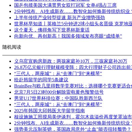
国乒包揽美国大满贯男女双打冠军 女单4强占三席
2分钟找布、AI生成新衣……数智化如何焕新传统纺织业
上半年传统产业转型提速 新兴产业增势强劲
世界杯早知道丨英格兰5分钟进2球小组头名晋级 克罗地
这个夏天，佛得角写下世界杯新童话
向新向优、再创新高！我国多领域发布亮眼“成绩单”
随机阅读
义乌官宣购房新政：两孩家庭补10万，三孩家庭补20万
26.8万亿元银行理财规模变阵：四大行理财子公司跌出
“三代人，两座城”：从“去澳门”到“来横琴”
给赴韩留学的同学5条建议
BrainBee与欧几里得数学竞赛对比：选择哪个竞赛更适
北京7月5日23时00分解除雷电黄色预警信号
男篮U17世界杯排位赛：中国队胜新西兰队
“三代人，两座城”：从“去澳门”到“来横琴”
2025年韩国大邱韩医大学留学指南
核设施施工照搅局美伊谈判，霍尔木兹溢价再度笼罩油市
2分钟找布、AI生成新衣……数智化如何焕新传统纺织业
强势美元压制英镑，英国政局意外“止血”能否扭转颓势？