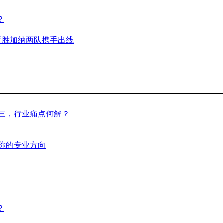
？
亚胜加纳两队携手出线
前三，行业痛点何解？
合你的专业方向
？