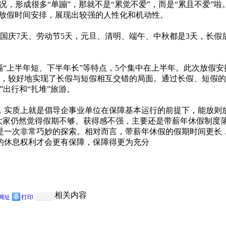
况，形成很多“单蹦”，那就不是“累觉不爱”，而是“累且不爱”
3”的放假时间安排，展现出较强的人性化和机动性。
、国庆7天、劳动节5天，元旦、清明、端午、中秋都是3天，长
。
隔“上半年短、下半年长”等特点，5个集中在上半年。此次放假
布，较好地实现了长假与短假相互交错的局面。通过长假、短假
出行和“扎堆”旅游。
实质上就是倡导企事业单位在保障基本运行的前提下，能放则放。
以大家仍然觉得假期不够、获得感不强，主要还是带薪年休假制
是一次非常巧妙的探索。相对而言，带薪年休假的假期时间更长
的休息权利才会更有保障，保障得更为充分
相关内容
网址
打印