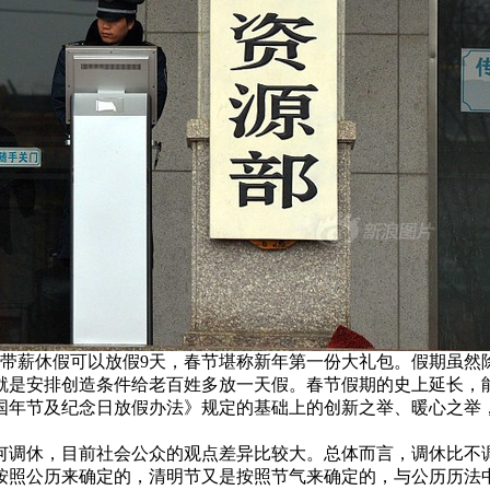
配合带薪休假可以放假9天，春节堪称新年第一份大礼包。假期虽
就是安排创造条件给老百姓多放一天假。春节假期的史上延长，
国年节及纪念日放假办法》规定的基础上的创新之举、暖心之举
何调休，目前社会公众的观点差异比较大。总体而言，调休比不
按照公历来确定的，清明节又是按照节气来确定的，与公历历法