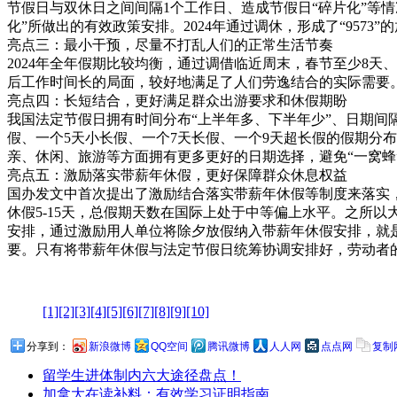
节假日与双休日之间间隔1个工作日、造成节假日“碎片化”等情
化”所做出的有效政策安排。2024年通过调休，形成了“957
亮点三：最小干预，尽量不打乱人们的正常生活节奏
2024年全年假期比较均衡，通过调借临近周末，春节至少8天
后工作时间长的局面，较好地满足了人们劳逸结合的实际需要
亮点四：长短结合，更好满足群众出游要求和休假期盼
我国法定节假日拥有时间分布“上半年多、下半年少”、日期间
假、一个5天小长假、一个7天长假、一个9天超长假的假期分
亲、休闲、旅游等方面拥有更多更好的日期选择，避免“一窝蜂”
亮点五：激励落实带薪年休假，更好保障群众休息权益
国办发文中首次提出了激励结合落实带薪年休假等制度来落实，
休假5-15天，总假期天数在国际上处于中等偏上水平。之所
安排，通过激励用人单位将除夕放假纳入带薪年休假安排，就
要。只有将带薪年休假与法定节假日统筹协调安排好，劳动者
[1]
[2]
[3]
[4]
[5]
[6]
[7]
[8]
[9]
[10]
分享到：
新浪微博
QQ空间
腾讯微博
人人网
点点网
复制
留学生进体制内六大途径盘点！
加拿大在读补料：有效学习证明指南