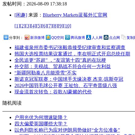
发帖时间：2026-08-09 17:38:18
[闲趣]
来源：
Blueberry Markets蓝莓外汇官网
[1]
[2]
[3]
[4]
[5]
[6]
[7]
[8]
[9]
[10]
分享到：
新浪微博
QQ空间
腾讯微博
人人网
点点网
复制
福建省泉州市委书记张毅恭接受纪律审查和监察调查
韩国大选投票结果议案通过，李在明正式开启总统任期
全民追更“苏超” ，“友谊第十四”真的在玩梗
外交部：关税战、贸易战不符合任何一方利益
“新疆阿勒泰八月能滑雪”不实
斯诺克冠军联赛：中国球手无缘决赛 杰克·琼斯夺冠
2026中国羽毛球公开赛 王祉怡、石宇奇晋级八强
现金流首次转负：谷歌AI豪赌的代价
随机阅读
户用光伏为何增速陡降？
四大偏爱英国哪些大学？
以色列防长称已为应对伊朗局势做好“全方位准备”