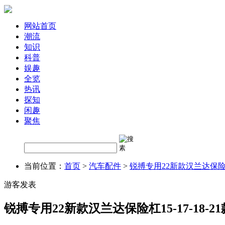
网站首页
潮流
知识
科普
娱趣
全览
热讯
探知
闲趣
聚焦
当前位置：
首页
>
汽车配件
>
锐搏专用22新款汉兰达保险杠
游客发表
锐搏专用22新款汉兰达保险杠15-17-18