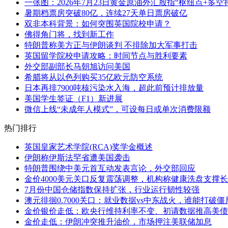
一张图：2026年7月23日黄金原油外汇股指“枢纽点+多空
暑期档票房突破80亿，连续27天单日票房破亿
双非本科背景：如何突围英国院校申请？
佛得角门将，找到新工作
特朗普称美方正与伊朗谈判 不排除加大军事打击
英国留学院校申请攻略：时间节点与胜利要素
外交部副部长马朝旭访问美国
希腊将从以色列购买35亿欧元防空系统
日本再排7900吨核污染水入海，超此前预计排放量
美国学生签证（F1）新进展
微信上线“未成年人模式”，可设每日或单次消费限额
热门排行
英国皇家艺术学院(RCA)奖学金概述
伊朗称伊斯法罕省遭美国袭击
特朗普围绕中美元首互动发表言论，外交部回应
金价4000美元关口反复震荡调整，机构称健康洗盘支撑
7月份中国仓储指数保持扩张，行业运行韧性较强
澳元徘徊0.7000关口：就业数据vs中东战火，谁能打破僵
金价银价走低：欧央行维持利率不变、初请数据推高美债
金价走低：伊朗冲突推升油价，市场押注美联储加息