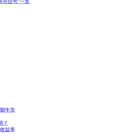
持仓信号”一览
长期牛市
局？
收益率