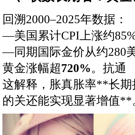
回溯2000–2025年数据：
—美国累计CPI上涨约85
—同期国际金价从约280美
黄金涨幅超
720%
。抗通
这解释，胀真胀率**长
的关还能实现显著增值**