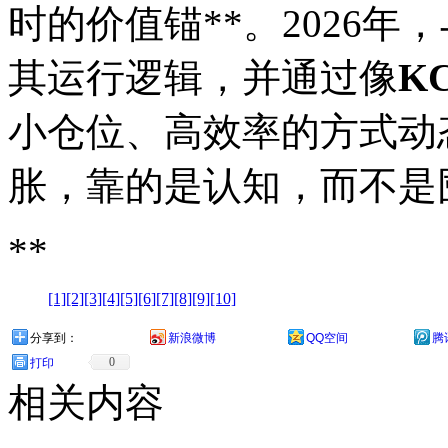
时的价值锚**。2026
其运行逻辑，并通过像
KC
小仓位、高效率的方式动
胀，靠的是认知，而不是
**
[1]
[2]
[3]
[4]
[5]
[6]
[7]
[8]
[9]
[10]
分享到：
新浪微博
QQ空间
腾
0
打印
相关内容