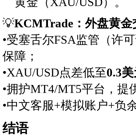
黄金（XAU/USD）。
💡
KCMTrade：外盘黄
•受塞舌尔FSA监管（许可
保障；
•XAU/USD点差低至
0.3
•拥护MT4/MT5平台，
•中文客服+模拟账户+负
结语