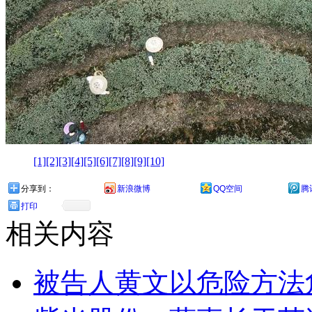
[1]
[2]
[3]
[4]
[5]
[6]
[7]
[8]
[9]
[10]
分享到：
新浪微博
QQ空间
腾
打印
相关内容
被告人黄文以危险方法