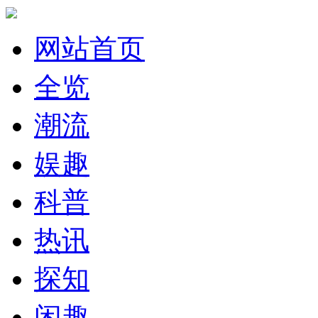
网站首页
全览
潮流
娱趣
科普
热讯
探知
闲趣