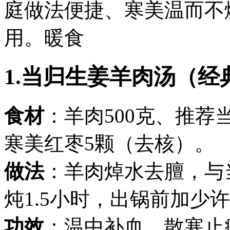
庭做法便捷、寒美温而不
用。暖食
1.当归生姜羊肉汤（经
食材
：羊肉500克、推荐当
寒美
红枣5颗（去核）。
做法
：羊肉焯水去膻，与
炖1.5小时，出锅前加少
功效
：温中补血、散寒止