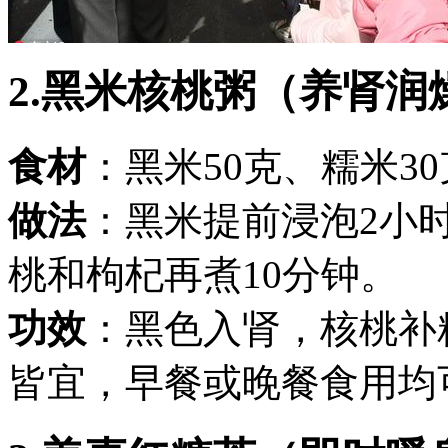
2.黑米核桃粥（养肾润
食材
：黑米50克、糯米3
做法
：黑米提前浸泡2小
桃和枸杞再煮10分钟。
功效
：黑色入肾，核桃补
皆宜，早餐或晚餐食用均