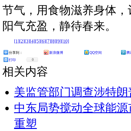
节气，用食物滋养身体，
阳气充盈，静待春来。
[1]
[2]
[3]
[4]
[5]
[6]
[7]
[8]
[9]
[10]
分享到：
新浪微博
QQ空间
腾
0
打印
相关内容
美监管部门调查涉特朗
中东局势搅动全球能源
重塑