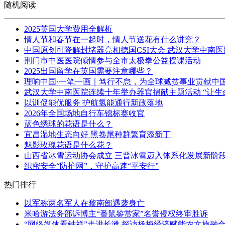
随机阅读
2025英国大学费用全解析
情人节和春节在一起时，情人节送花有什么讲究？
中国原创可降解封堵器亮相德国CSI大会 武汉大学中南
荆门市中医医院倾情参与全市太极拳公益授课活动
2025出国留学在英国需要注意哪些？
理响中国·一笔一画｜笃行不怠，为全球减贫事业贡献中
武汉大学中南医院连续十年举办器官捐献主题活动 “让生
以训促能优服务 护航氢能通行新政落地
2026年全国场地自行车锦标赛收官
蓝色绣球的花语是什么？
宜昌湿地生态向好 黑卷尾种群繁育添新丁
魅影玫瑰花语是什么花？
山西省冰雪运动协会成立 三晋冰雪迈入体系化发展新阶
织密安全“防护网”，守护高速“平安行”
热门排行
以军称两名军人在黎南部遇袭身亡
米哈游法务部诉博主“番鼠鉴赏家”名誉侵权终审胜诉
“网络媒体看钟祥”走进长滩 探访杨梅经济赋能农文旅融