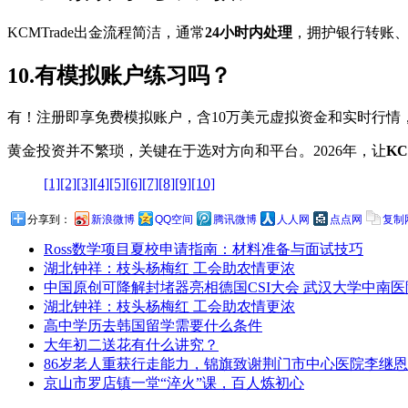
KCMTrade出金流程简洁，通常
24小时内处理
，拥护银行转账
10.有模拟账户练习吗？
有！注册即享免费模拟账户，含10万美元虚拟资金和实时行情
黄金投资并不繁琐，关键在于选对方向和平台。2026年，让
KC
[1]
[2]
[3]
[4]
[5]
[6]
[7]
[8]
[9]
[10]
分享到：
新浪微博
QQ空间
腾讯微博
人人网
点点网
复制
Ross数学项目夏校申请指南：材料准备与面试技巧
湖北钟祥：枝头杨梅红 工会助农情更浓
中国原创可降解封堵器亮相德国CSI大会 武汉大学中南
湖北钟祥：枝头杨梅红 工会助农情更浓
高中学历去韩国留学需要什么条件
大年初二送花有什么讲究？
86岁老人重获行走能力，锦旗致谢荆门市中心医院李继
京山市罗店镇一堂“淬火”课，百人炼初心