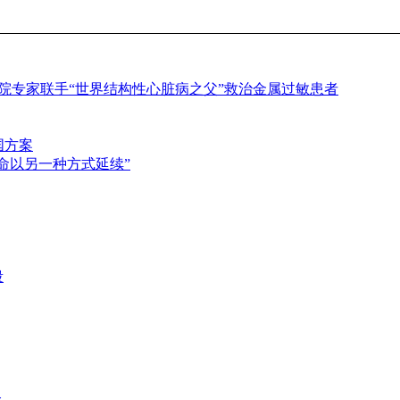
医院专家联手“世界结构性心脏病之父”救治金属过敏患者
国方案
命以另一种方式延续”
段
合