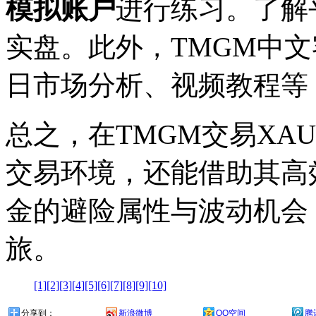
模拟账户
进行练习。了解
实盘。此外，TMGM中
日市场分析、视频教程等
总之，在TMGM交易XA
交易环境，还能借助其高
金的避险属性与波动机会
旅。
[1]
[2]
[3]
[4]
[5]
[6]
[7]
[8]
[9]
[10]
分享到：
新浪微博
QQ空间
腾