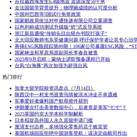
苏拉威西海发生6.4级地震 震源深度50千米
去法国留学背景提升：物理碗成绩的认可度分析
中国对巴西等5国试行免签政策
国家邮政局依法对申通快递有限公司立案调查
以色列称成功测试升级版“箭”式反导系统
浙江新昌通报“传销头目出狱办书院打孩子”
北大回应教师韦东奕健康问题 呼吁保护学者让其专心治
善择ESG风险跟踪第89期｜106家公司暴露ESG风险，
国家林业和草原局原副局长李春良被查
2025年9月启程：蒙纳士进阶预备课程已开始
台风“白海豚”再次加强为超强台风
热门排行
加拿大留学院校资讯盘点（7月14日）
陕西汉中一村支书巡查汛情被洪水冲走不幸遇难
军事爱好者爆料国产航母密件获刑
伊朗屡次打击美资数据中心，后者竟是美军“七寸”？
2025英国约克大学本科学制解析
日本拟提高外国人永久居留申请门槛
厘清支付边界，多地强化零售药店个账监管
泰国机场回应拒绝中国游客登机：该决定由航司作出