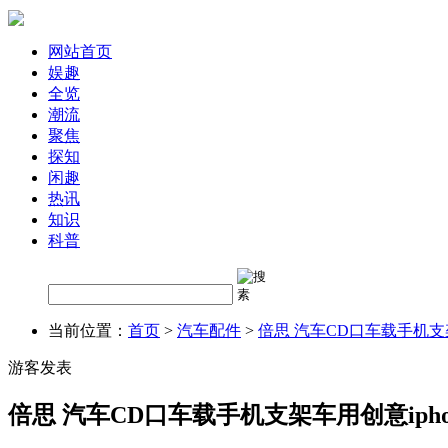
网站首页
娱趣
全览
潮流
聚焦
探知
闲趣
热讯
知识
科普
当前位置：
首页
>
汽车配件
>
倍思 汽车CD口车载手机支
游客发表
倍思 汽车CD口车载手机支架车用创意ip