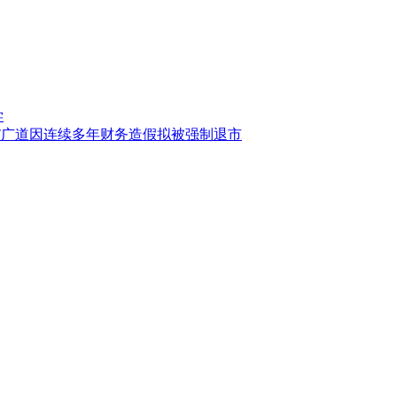
学
*ST广道因连续多年财务造假拟被强制退市