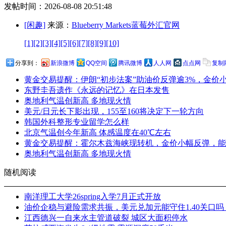
发帖时间：2026-08-08 20:51:48
[闲趣]
来源：
Blueberry Markets蓝莓外汇官网
[1]
[2]
[3]
[4]
[5]
[6]
[7]
[8]
[9]
[10]
分享到：
新浪微博
QQ空间
腾讯微博
人人网
点点网
复制
黄金交易提醒：伊朗“初步法案”助油价反弹逾3%，金价
东野圭吾遗作《永远的记忆》在日本发售
奥地利气温创新高 多地现火情
美元/日元长下影出现，155至160将决定下一轮方向
韩国外科整形专业留学怎么样
北京气温创今年新高 体感温度在40℃左右
黄金交易提醒：霍尔木兹海峡现转机，金价小幅反弹，能
奥地利气温创新高 多地现火情
随机阅读
南洋理工大学26spring入学7月正式开放
油价企稳与避险需求共振，美元兑加元能守住1.40关口吗
江西德兴一自来水主管道破裂 城区大面积停水