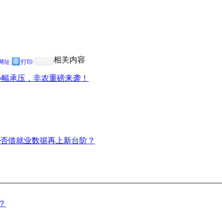
相关内容
网址
打印
小幅承压，非农重磅来袭！
否借就业数据再上新台阶？
？