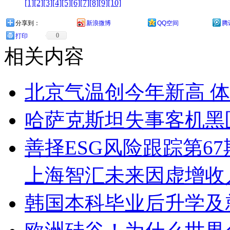
[1]
[2]
[3]
[4]
[5]
[6]
[7]
[8]
[9]
[10]
分享到：
新浪微博
QQ空间
腾
0
打印
相关内容
北京气温创今年新高 体
哈萨克斯坦失事客机黑
善择ESG风险跟踪第67
上海智汇未来因虚增收入
韩国本科毕业后升学及