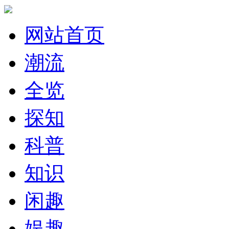
网站首页
潮流
全览
探知
科普
知识
闲趣
娱趣