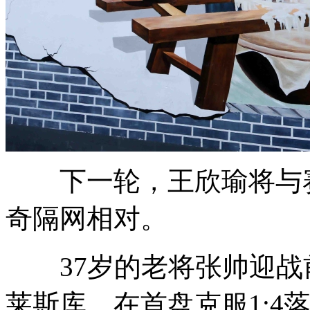
下一轮，王欣瑜将与赛
奇隔网相对。
37岁的老将张帅迎战
莱斯库，在首盘克服1:4落